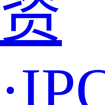
资
·IP