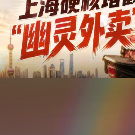
你在美团点的外卖是真门店吗？上海严查执照盗用，幽灵外卖迎硬核整治