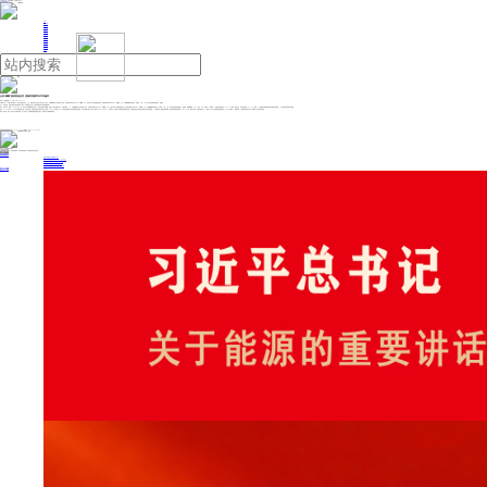
人民日报主管
《中国能源报》社有限公司主办
网站地图
联系我们
首页
即时新闻
能源要闻
焦点关注
能源评论
能源党建
热点专题
生态环保
人事动态
能源城市
环球视野
产业聚焦
电网电力
新能源
油气
台风“蝴蝶”路径复杂多变 登陆时间较常年平均偏早
来源：中国新闻网
2025年06月27日 14:36
中新网6月27日电 中国气象局27日举行新闻发布会。会上，国家气象中心副主任代刊在会上表示，台风“蝴蝶”是今年生成的首个台风，生成时间较常年平均(3月25日)偏晚78天；也是今年首个登陆我国的台风，登陆时间较常年平均(6月27日)偏早14天。台风“蝴蝶”路径复杂多变，在海南、广西、广东、浙江等地风雨影响范围广、强度强。
会上，有记者问，目前台风的活动形势如何？预计7月的情况怎么样？会有强度较强的台风登陆我国吗？
对此，代刊表示，截至2025年6月25日，西北太平洋和南海海区共有2个台风生成(分别为“蝴蝶”、“圣帕”)，与多年同期平均(3.7个)相比偏少1.7个。台风“蝴蝶”是今年生成的首个台风，生成时间较常年平均(3月25日)偏晚78天；也是今年首个登陆我国的台风，登陆时间较常年平均(6月27日)偏早14天。台风“蝴蝶”路径复杂多变，在海南、广西、广东、浙江等地风雨影响范围广、强度强。受“蝴蝶”影响，6月11日至15日，海南岛、广西南部，广东西部等地降雨达350～450毫米，海南三亚、保亭等局地达550～665毫米；5个国家级气象观测站日降水量突破月极值，1个站日降水量突破历史极值。
此外，2025年6月25日下午于南海海面生成一个热带低压，该热带低压生成后向西北方向移动，于6月26日早晨5点20分前后在海南省文昌市翁田镇沿海登陆，中心附近最大风力有6级，随后又于6月26日上午10点前后在广东省湛江市徐闻县沿海再次登陆。该热带低压在向西北方向移动过程中强度减弱，26日夜间在广西境内减弱消散。受该南海热带低压影响，6月25-26日，南海中北部、华南沿海出现5～7级大风，其中广东西南部沿海阵风达8～9级；海南岛、广东西南部、广西南部等地区出现了大到暴雨，局地出现大暴雨。
预计6月底到7月初，西北太平洋面可能有一个台风生成。目前数值预报不确定性较大，将密切关注预报调整情况。
投稿与新闻线索: 微信/手机: 15910626987 邮箱: 95866527@qq.com
欢迎关注中国能源官方网站
分享让更多人看到
中国能源网版权作品，未经书面授权，严禁转载或镜像，违者将被追究法律责任。
即时新闻
要闻推荐
我国绿色燃料产业规模稳步壮大
2030年我国新能源消纳将达28亿千瓦以上
新型电力系统建设迎来“十五五”发展路线图
《新型电力系统建设“十五五”规划》发布
利用率90%左右 新能源发展重心转向消纳
热点专题