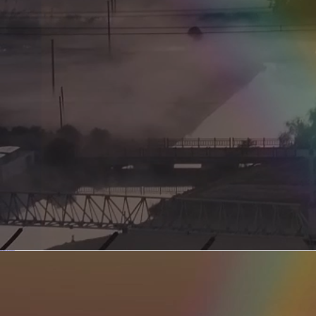
新型电力系统的核心引擎 第二集 深远海风电送出