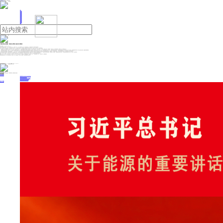
人民日报主管
《中国能源报》社有限公司主办
网站地图
联系我们
首页
即时新闻
能源要闻
焦点关注
能源评论
能源党建
热点专题
生态环保
人事动态
能源城市
环球视野
产业聚焦
电网电力
新能源
油气
中国代表点名美国：投机者 破坏者 缺位者 搅局者
来源：新华网
2025年06月27日 11:19
中国常驻联合国副代表耿爽25日在《联合国海洋法公约》（以下简称《公约》）第35次缔约国会议上发言，指出美国是滥用《公约》规则的投机者、国际海洋秩序的破坏者。
耿爽说，就在国际社会共同践行多边主义、推动加强全球海洋治理之时，个别国家却逆潮流而动，大搞单边霸权，顽固地站在海洋国际合作的对立面，站在公平正义的对立面。这个国家就是美国。
一、美国是滥用《公约》规则的投机者。美国至今不加入《公约》，却总是言必称《公约》，不停地对他国履约情况指手画脚，并且依据《公约》主张专属经济区和200海里外大陆架。一言以蔽之，美国只想占便宜，不想做贡献，只想享受《公约》带来的制度红利，不愿承担《公约》带来的责任义务。
二、美国是国际海洋秩序的破坏者。根据《公约》，国际海底及其资源是人类共同继承财产，但美国却无视国际社会在国际海底管理局框架下的集体努力，悍然决定进行单边开发。根据《公约》，铺设海底电缆是公海六大自由之一，但美国却将海缆问题泛政治化，发起排他性的海缆联合声明，试图打造以自己为中心的小圈子。美国还威胁恐吓巴拿马运河、苏伊士运河的正常运营，意图控制关键国际航道。
三、美国是全球海洋治理的缺位者。美国公然反对联合国2030年可持续发展议程，反对关于保护和可持续利用海洋的可持续发展目标。美国消极对待联合国海洋大会政治宣言磋商，压根没有派官方代表团参加尼斯海洋大会。美国签署了《海洋生物多样性协定》，却拒不参加筹备委员会的工作，对该协定事实上采取了消极倒退立场。
四、美国是南海和平稳定的搅局者。美国与南海相隔万里，却片面解读《公约》，打着“航行自由”的旗号频繁派遣舰队到南海耀武扬威，侵犯他国主权安全。美国不顾在中国和东盟国家共同努力下，南海局势总体保持稳定的事实，到处搬弄是非，挑拨离间，严重损害地区国家之间的互信，干扰地区国家将南海建设为和平之海、友谊之海、合作之海的努力。
耿爽说，凡此种种，美国对《公约》的实用主义态度、在海洋事务上的唯我独尊表现，世人看得清清楚楚。中方敦促美方对此认真反思、切实改正，为加强全球海洋治理发挥建设性作用。
耿爽说，作为《公约》缔约国，中国一贯恪守《公约》精神，履行《公约》义务，坚定维护《公约》的完整性、有效性和权威性。中方反对违反《公约》，反对选择性适用《公约》，反对滥用《公约》争端解决程序。
耿爽敦促各国践行多边主义，落实可持续发展目标，维护包括《公约》在内的国际法，同舟共济、砥砺前行，共同推动构建海洋命运共同体。
投稿与新闻线索: 微信/手机: 15910626987 邮箱: 95866527@qq.com
欢迎关注中国能源官方网站
分享让更多人看到
中国能源网版权作品，未经书面授权，严禁转载或镜像，违者将被追究法律责任。
即时新闻
要闻推荐
国家能源局印发《电力安全生产“十五五”行动计划》
我国绿色燃料产业规模稳步壮大
2030年我国新能源消纳将达28亿千瓦以上
新型电力系统建设迎来“十五五”发展路线图
《新型电力系统建设“十五五”规划》发布
热点专题