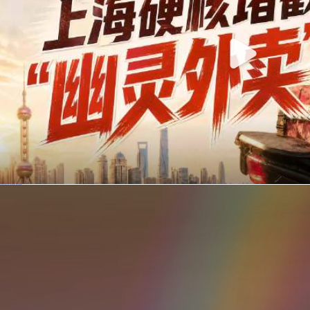
你在美团点的外卖是真门店吗？上海严查执照盗用，幽灵外卖迎硬核整治