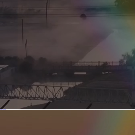
新型电力系统的核心引擎 第二集 深远海风电送出