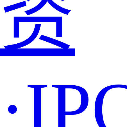
资
·IP