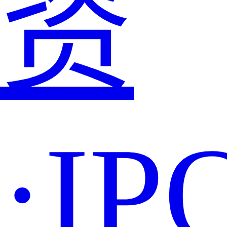
资
·IP