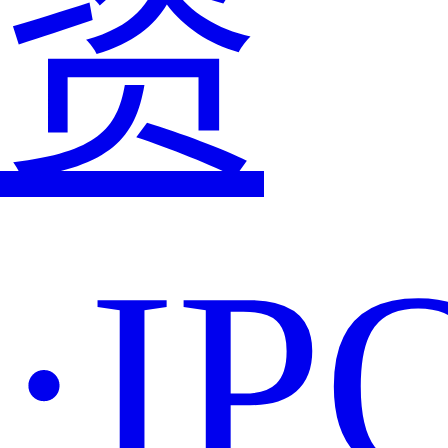
资
·IP