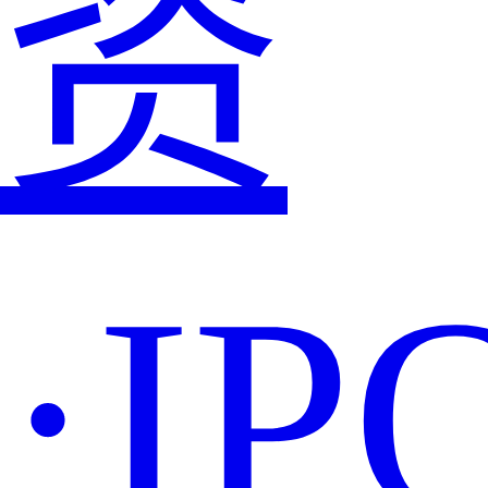
资
·IP