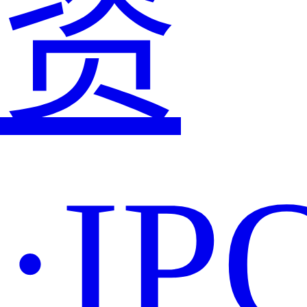
资
·IP