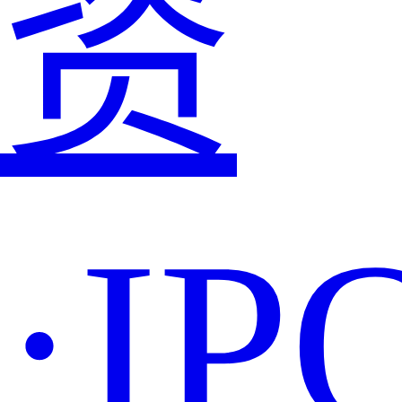
资
·IP