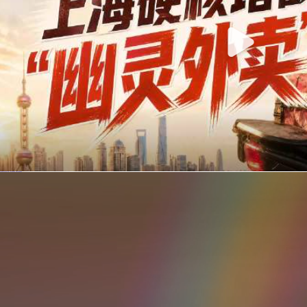
你在美团点的外卖是真门店吗？上海严查执照盗用，幽灵外卖迎硬核整治