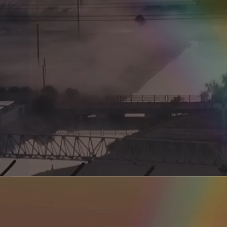
新型电力系统的核心引擎 第二集 深远海风电送出