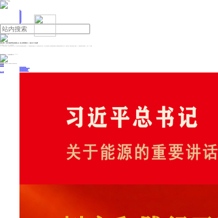
人民日报主管
《中国能源报》社有限公司主办
网站地图
联系我们
首页
即时新闻
能源要闻
焦点关注
能源评论
能源党建
热点专题
生态环保
人事动态
能源城市
环球视野
产业聚焦
电网电力
新能源
油气
美团王莆中：未来5年服务零售会加速线上化，线上化率将增至25%，诞生300个千店品牌
来源：澎湃新闻
2025年06月26日 15:08
作者：范佳来
6月26日，美团核心本地商业CEO王莆中在服务零售产业大会上表示，中国已经成为世界上服务消费最丰富便利的国家，2024年国内服务零售行业规模已达7万亿，但服务零售行业线上化率仅9%。线上化不仅是渠道拓展，更是对体验和效率的双重提升。美团要做好服务零售商家线上化小帮手，引入最新的AI技术，加速线上场景全面升级。据预测，2030年服务零售的线上化率将增至25%，诞生300个千店品牌。
投稿与新闻线索: 微信/手机: 15910626987 邮箱: 95866527@qq.com
欢迎关注中国能源官方网站
分享让更多人看到
中国能源网版权作品，未经书面授权，严禁转载或镜像，违者将被追究法律责任。
即时新闻
要闻推荐
我国绿色燃料产业规模稳步壮大
2030年我国新能源消纳将达28亿千瓦以上
新型电力系统建设迎来“十五五”发展路线图
《新型电力系统建设“十五五”规划》发布
利用率90%左右 新能源发展重心转向消纳
热点专题