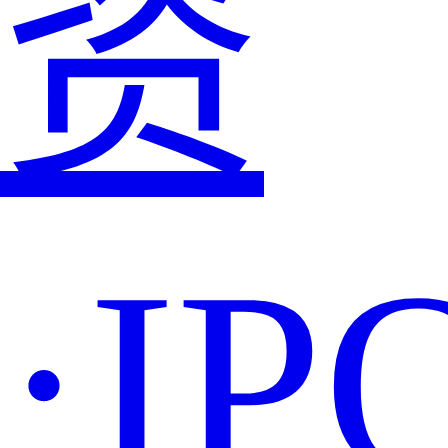
资
·IP