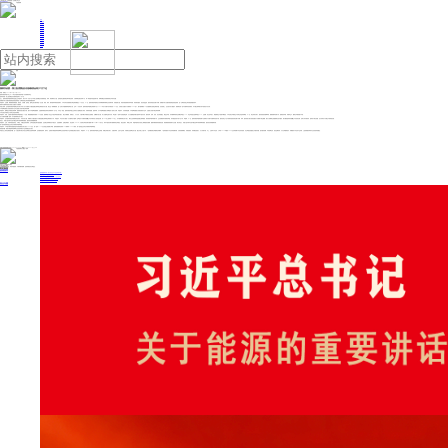
人民日报主管
《中国能源报》社有限公司主办
网站地图
联系我们
首页
即时新闻
能源要闻
焦点关注
能源评论
能源党建
热点专题
生态环保
人事动态
能源城市
环球视野
产业聚焦
电网电力
新能源
油气
国家发改委：第三批消费品以旧换新资金将于7月下达
来源：财联社
2025年06月26日 14:57
国家发展改革委今日上午10时召开国家发展改革委6月份新闻发布会。
国家发改委：第三批消费品以旧换新资金将于7月下达
会上，国家发展改革委政策研究室副主任李超表示，将于今年7月份下达今年第三批消费品以旧换新资金。同时，将协调有关方面，坚持更加注重持续性和均衡性原则，分领域制定落实到每个月、每一周的国补资金使用计划，保障消费品以旧换新政策全年有序实施。
抓紧推出加力实施设备更新贷款贴息政策 进一步降低经营主体设备更新融资成本
李超表示，总的看，“两新”政策持续显效，稳投资、扩消费、促转型、惠民生的关键作用进一步凸显，家电、家具、通讯器材等销售快速增长，今年以来以旧换新相关商品销售额超过1.4万亿元。下一步，国家发展改革委将充分发挥“两新”部际联席会议机制作用，设备更新方面，加强设备更新项目闭环管理，加快项目建设，强化资金监管，推动形成更多实物工作量；抓紧推出加力实施设备更新贷款贴息政策，进一步降低经营主体设备更新融资成本。
新增中央预算内投资支持地方实施以工代赈项目
李超介绍称，近日国家发展改革委联合有关部门印发了以工代赈加力扩围促进重点群体就业增收的行动方案。通过这一项增量政策，进一步加大对困难群体的帮扶力度。去年11月份以来，国家发展改革委联合财政部下达了2025年以工代赈中央专项投资165亿元，支持地方实施以工代赈项目3900多个，预计能够解决38万名困难群众的就业增收问题。在此基础上，这次的行动方案提出，要新增安排一批中央预算内投资项目，对于重点群体较为集中的地区予以支持。
今年迎峰度夏电力供需形势好于去年 全国电力供需平衡总体有保障
李超表示，夏季是全年用电负荷高峰，能源保供的关键在于电，预计今年迎峰度夏期间，全国最高用电负荷同比将增加约1亿千瓦。针对这一情况，国家发展改革委已会同有关方面聚焦电力保供，采取系列措施、提前布局，为今年迎峰度夏电力保障提供了强有力支撑。李超表示，从目前情况看，今年迎峰度夏电力供需形势好于去年，全国电力供需平衡总体有保障。
今年实现全年粮食生产目标任务是有保障的
李超表示，目前，全国累计建成高标准农田面积超过10亿亩，耕地灌溉面积发展到10.8亿多亩，显著增强了农业生产的抗旱防涝减灾能力。通过长期规划、持续投入、久久为功，才能不断打牢粮食安全的根基。在藏粮于技方面，深入实施种业振兴行动，审定推广一批高产优质适用品种，大力实施粮油作物大面积单产提升行动，推动良田、良种、良机、良法有效融合。截至去年底，农作物耕种收综合机械化率超过75%，农业科技进步贡献率超过63%。总的看，经过多年努力，我国粮食生产基础不断强化，今年实现全年粮食生产目标任务是有保障的。下一步，将会同有关部门，推动各地抓好夏季田管、夏粮收购等后续工作，接续抓好早稻、秋粮等生产，确保全年粮食稳产丰收。
以工代赈劳务报酬“提标” 尽可能增加群众务工收入
李超表示，近日国家发展改革委联合有关部门，印发行动方案，部署加力扩围实施以工代赈促进重点群体就业增收相关工作。李超指出，本次行动方案的一大关键词在于“提标”，也即把以工代赈劳务报酬占中央对项目投入的资金比例，由30%以上提高到40%以上，尽可能增加群众务工收入。“我们已完成新增资金的重点群体摸底、项目谋划申报等前期工作，正在抓紧组织开展项目审查，有序推进投资计划下达工作。”李超称。下一步，国家发展改革委将抓紧下达新增以工代赈中央预算内投资计划，推动此前已下达计划项目迅速形成实物工作量。同时，推动各地方最大程度挖掘以工代赈用工岗位规模，最大力度吸纳当地困难群众参与建设，最大幅度提高劳务报酬占中央投资比例，多种方式开展培训、提高务工群众技能，充分发挥以工代赈当中政府的实效。
有信心、有能力把外部冲击的不确定性和不利影响降到最低，推动经济持续健康发展
李超表示，当前，外部环境的复杂性、严峻性、不确定性有所增加，全球经贸稳定增长面临挑战，这些都会影响我经济平稳运行。但更要看到，近期世界银行、经合组织（OECD）分别将全球经济增长预测下调0.4个和0.2个百分点，而对中国经济增长预测维持总体稳定，德意志银行、摩根士丹利、高盛等国际投行纷纷上调我国经济预测。随着存量政策加快落地见效，新的储备政策陆续出台实施，我们有信心、有能力把外部冲击的不确定性和不利影响降到最低，推动经济持续健康发展。
第二批设备更新资金正在同步开展项目审核和筛选
李超表示，今年超长期特别国债资金对设备更新的支持力度为2000亿元，第一批约1730亿元资金已按照“地方审核、国家复核”原则安排到16个领域约7500个项目，第二批资金正在同步开展项目审核和筛选。
谈“苏超”出圈：展现出我国体育赛事和文化旅游等相关产业发展蕴含巨大潜力
李超在会上回应近期“苏超”出圈，“这一方面反映出群众对多元化和群众性的体育赛事、运动健身热情高、需求大，也展现出我国的体育赛事和文化旅游等相关产业发展蕴含着巨大的潜力。”李超表示，下一步，国家发展改革委将立足职能，积极会同相关部门，在推动体育、文旅产业发展，开展群众性赛事活动方面，重点开展三方面工作。一是积极拓展全民健身空间载体。二是加快推动户外运动高质量发展。支持资源禀赋优、发展基础好、有积极性的地方，大力发展冰雪、水上、山地等户外运动，力争到2030年建设100个左右高质量户外运动目的地，以点带面完善配套公共服务设施、提升服务质量、丰富赛事活动、强化品牌培育，扩大全民健身参与，积极推动户外运动产业发展。三是创新推动体育与文化旅游深度融合。
投稿与新闻线索: 微信/手机: 15910626987 邮箱: 95866527@qq.com
欢迎关注中国能源官方网站
分享让更多人看到
中国能源网版权作品，未经书面授权，严禁转载或镜像，违者将被追究法律责任。
即时新闻
要闻推荐
国家能源局印发《电力安全生产“十五五”行动计划》
我国绿色燃料产业规模稳步壮大
2030年我国新能源消纳将达28亿千瓦以上
新型电力系统建设迎来“十五五”发展路线图
《新型电力系统建设“十五五”规划》发布
热点专题