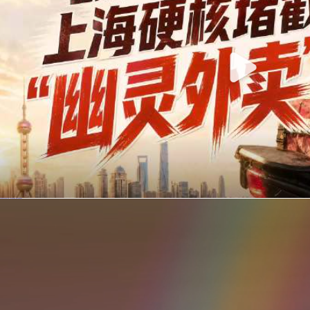
你在美团点的外卖是真门店吗？上海严查执照盗用，幽灵外卖迎硬核整治