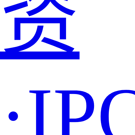
资
·IP