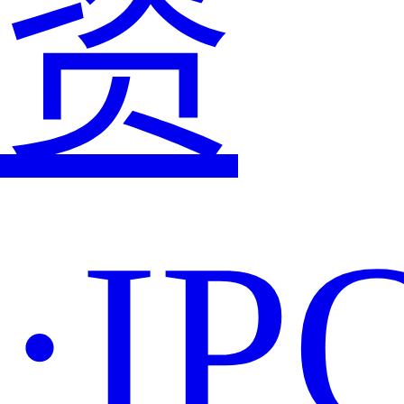
资
·IP