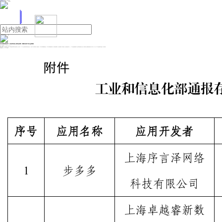
人民日报主管
《中国能源报》社有限公司主办
网站地图
联系我们
首页
即时新闻
能源要闻
焦点关注
能源评论
能源党建
热点专题
生态环保
人事动态
能源城市
环球视野
产业聚焦
电网电力
新能源
油气
涉及违规收集使用个人信息等问题 坚果电池管家、樱桃充电等57款App被通报
来源：中国能源网
2025年06月26日 14:21
根据中央网信办、工业和信息化部、公安部、市场监管总局等四部门联合发布的《关于开展2025年个人信息保护系列专项行动的公告》，依据《中华人民共和国个人信息保护法》《中华人民共和国网络安全法》《中华人民共和国电信条例》《电信和互联网用户个人信息保护规定》等法律法规，工业和信息化部对App、SDK违法违规收集使用个人信息等问题开展治理。近期，经组织第三方检测机构进行抽查，共发现57款App及SDK存在侵害用户权益行为，现予以通报。
存在问题的App（SDK）名单如下：