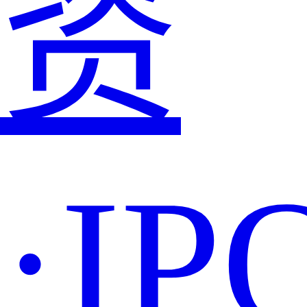
资
·IP