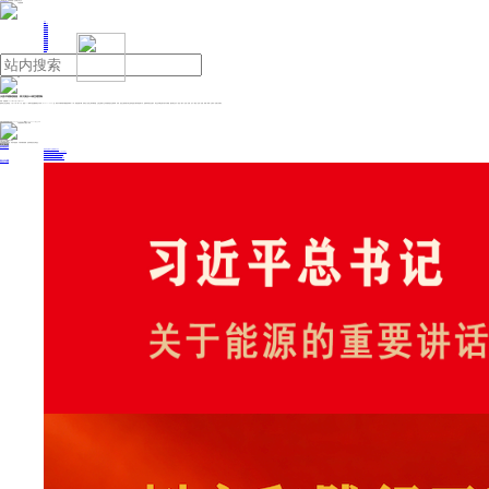
人民日报主管
《中国能源报》社有限公司主办
网站地图
联系我们
首页
即时新闻
能源要闻
焦点关注
能源评论
能源党建
热点专题
生态环保
人事动态
能源城市
环球视野
产业聚焦
电网电力
新能源
油气
水流冲垮国道路基，四川茂县213线交通管制
来源：央视新闻
2025年06月26日 09:51
据阿坝公安交警消息，6月26日7时30分，国道213线四川茂县叠溪镇沙子河坝（K2017+000）处，因河水冲刷导致半幅路基垮塌约30米，致使道路中断，现场无人员伤亡和车辆受损。当地交警部门已对该路段进行交通管制。目前，茂县公路管理分局已组织抢险力量开展抢通工作，抢通时间暂无法预计。请过往车辆合理计划出行线路，建议通过汶川—茂县—黑水—红原—松潘，汶川—理县—红原—松潘，成都—绵阳—九寨沟—松潘方向绕行。
投稿与新闻线索: 微信/手机: 15910626987 邮箱: 95866527@qq.com
欢迎关注中国能源官方网站
分享让更多人看到
中国能源网版权作品，未经书面授权，严禁转载或镜像，违者将被追究法律责任。
即时新闻
要闻推荐
我国绿色燃料产业规模稳步壮大
2030年我国新能源消纳将达28亿千瓦以上
新型电力系统建设迎来“十五五”发展路线图
《新型电力系统建设“十五五”规划》发布
利用率90%左右 新能源发展重心转向消纳
热点专题