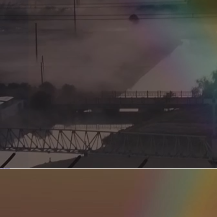
新型电力系统的核心引擎 第二集 深远海风电送出