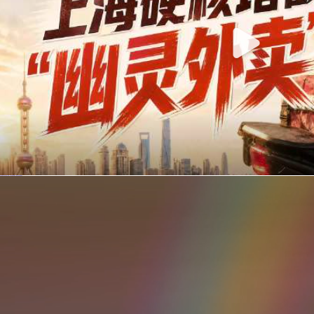
你在美团点的外卖是真门店吗？上海严查执照盗用，幽灵外卖迎硬核整治