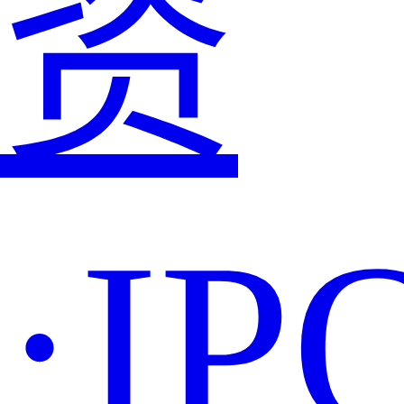
资
·IP