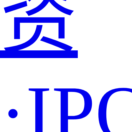
资
·IP