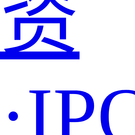
资
·IP