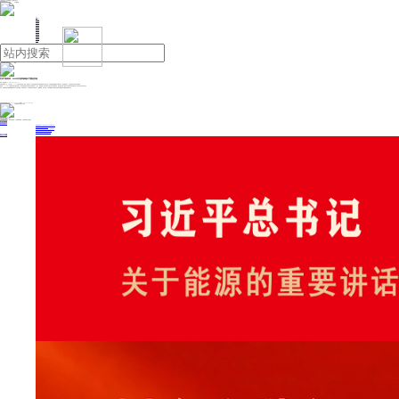
人民日报主管
《中国能源报》社有限公司主办
网站地图
联系我们
首页
即时新闻
能源要闻
焦点关注
能源评论
能源党建
热点专题
生态环保
人事动态
能源城市
环球视野
产业聚焦
电网电力
新能源
油气
世界气象组织：2024年升温和极端天气重创亚洲
来源：央视新闻
2025年06月25日 17:01
世界气象组织6月23日发布了《2024年亚洲气候状况》报告。报告指出，去年是亚洲有记录以来最热或第二热的年份，升温导致更多极端天气事件发生，给亚洲的经济、生态系统和社会造成严重损失。
报告称，2024年，热浪席卷的海洋面积创纪录，海洋表面温度达到有记录以来最高水平，其中，亚洲海面十年升温率几乎是全球平均值的两倍。靠近亚洲大陆一侧的太平洋和印度洋的海平面上升水平超过全球平均水平。
此外，冬季降雪减少和夏季极端高温对冰川造成重创。冰湖溃决洪水、山体滑坡等灾害风险上升。极端降雨、热带气旋、干旱等极端天气事件在亚洲许多国家造成严重破坏和重大伤亡。
投稿与新闻线索: 微信/手机: 15910626987 邮箱: 95866527@qq.com
欢迎关注中国能源官方网站
分享让更多人看到
中国能源网版权作品，未经书面授权，严禁转载或镜像，违者将被追究法律责任。
即时新闻
要闻推荐
国家能源局印发《电力安全生产“十五五”行动计划》
我国绿色燃料产业规模稳步壮大
2030年我国新能源消纳将达28亿千瓦以上
新型电力系统建设迎来“十五五”发展路线图
《新型电力系统建设“十五五”规划》发布
热点专题