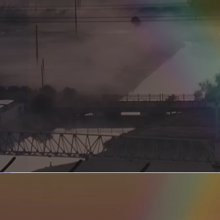
新型电力系统的核心引擎 第二集 深远海风电送出