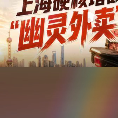
你在美团点的外卖是真门店吗？上海严查执照盗用，幽灵外卖迎硬核整治