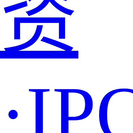
资
·IP