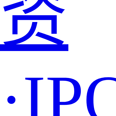
资
·IP