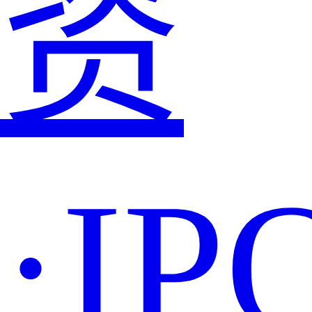
资
·IP