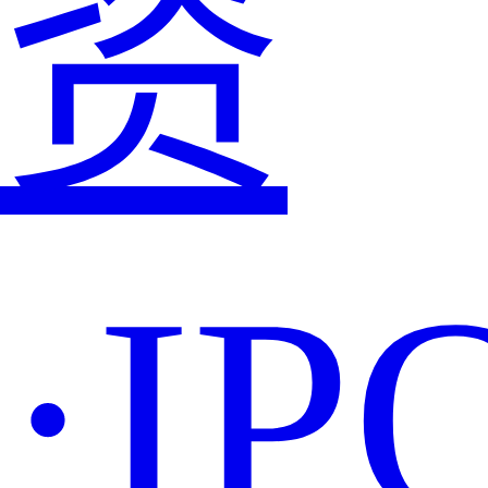
资
·IP