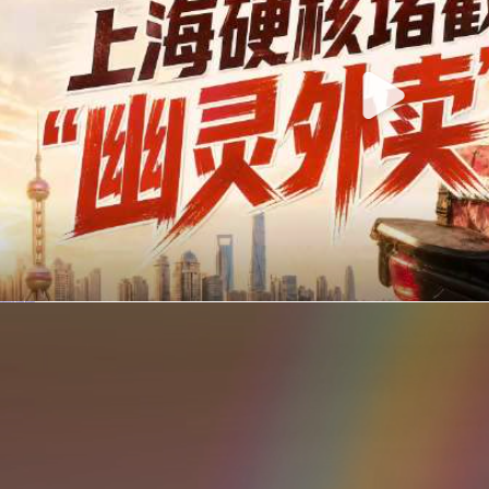
你在美团点的外卖是真门店吗？上海严查执照盗用，幽灵外卖迎硬核整治