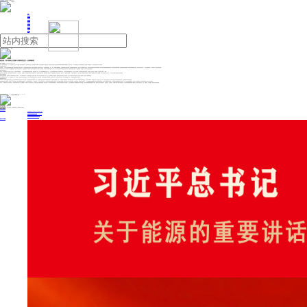
人民日报主管
《中国能源报》社有限公司主办
网站地图
联系我们
首页
即时新闻
能源要闻
焦点关注
能源评论
能源党建
热点专题
生态环保
人事动态
能源城市
环球视野
产业聚焦
电网电力
新能源
油气
国安部：美中情局公开招募“中国间谍”是又一次滑稽表演
来源：澎湃新闻
2025年06月25日 10:43
日前，美国中央情报局（ CIA ）在社交媒体平台上发布中文视频，明目张胆招募中方人员从事间谍活动，这两部煞费苦心的“招聘广告”充斥着蹩脚话术与诬蔑言辞，将美情治机关荒唐可笑的策反逻辑和歇斯底里的癫狂情绪暴露无遗。果不其然，CIA这出昏招迅速引发全球网民群嘲，堂堂世界头号“情报霸主”又一次凭借其“迷”之操作沦为国际笑柄。
失魂落魄的壮胆之举
长期以来，CIA为服务美政府地缘政治战略，巩固全球霸权、攫取全球利益，在世界各地布设情报站组，构建全球情报网络，疯狂策反他国人员，大肆搜集他国政治、经济、科技、军事等方面机密情报，严重破坏国际关系基本准则，严重损害国际秩序和信任，早已成为臭名昭著的国际公敌。特别是为配合美政府全面对华遏制战略，持续开展对华情报窃密和渗透破坏活动，编造“中国崩溃”虚假叙事，渲染欺骗世界的“中国威胁”，拿“中国间谍”故事掩盖其无能，明火执仗地迫害无辜。一次次谎言被戳穿后，CIA仍不知耻，反复成为国际笑柄。
事实雄辩地证明，“中国间谍论”不过是“贼喊捉贼”，“中国崩溃论”早已崩溃破灭，任何妄图阻碍中华民族伟大复兴进程的阴谋注定不会得逞。得道多助，失道寡助。屡屡铩羽而归的CIA陷入幻灭无助、众叛亲离的境地完全是咎由自取，此番高调实施公开招募，只能是“走夜路，吹口哨”，除了给自己壮胆注定徒劳无功。
黔驴技穷的投机之举
近年来，在中国国家安全机关的强力打击与广大人民群众的积极配合下，CIA在华情报网络遭到致命性摧毁。特朗普政府上台后，多次计划缩减裁撤联邦机构人员，CIA在这场大规模的改革行动中同样难以幸免。这部曾备受倚重的“国家机器”，不仅在2月初遭遇了一场“买断计划”式的突然裁员，预计未来人员还将进一步被裁减，可谓是内外交困、雪上加霜。
面对情报人员损失惨重、组织架构伤筋动骨的窘迫局面，CIA急火攻心，试图通过公开招募这种声势浩大的行动“招兵买马”，既是哗众取宠的作秀，也是病急乱投医的盲动，目的是掩盖自己的失败和失意，避免沦为下一轮政治洗牌的“弃子”。失败者采用失败之法，通过所谓公开招募策反的“汉奸”“内鬼”，绝对逃不过国家安全机关的火眼金睛、逃不过中国法律的正义清算，CIA自然也会继续在失败的泥潭中越陷越深。
操作业余的滑稽之作
情报工作是国家重器，有其专门的工作规律和专业的工作标准。CIA作为老牌情报机构，在国际情报战场上曾经“声名显赫”，时至今日竟然违背情报工作常识，以“打广告”的粗鄙之举妄图蛊惑、教唆他国公民叛变投敌、卖国求荣，这种“小儿科”把戏不仅是对国际社会良知的公然挑衅，更是拙劣可笑的滑稽举措。
这项悖离规律的反常操作，令人不禁啼笑皆非，进一步说明CIA所谓的"专业光环"已然暗淡，让世界人民清晰地看到其外强中干的真实境况。更何况在脱离安全保密前提下开展情报工作，无疑是对情报工作相关人员安全的极端漠视，将CIA卑鄙无耻的贪婪本性公诸于世。
夹带私货的争宠之策
美政府机构一贯信奉“会哭的孩子有奶吃”，为在争夺经费预算中谋求政治筹码，早已形成了一整套虚报冒领的行事逻辑：首先，通过极力渲染夸大面临的外部威胁“抬高身价”，争取军政高层重视；而后，针对虚构的外部威胁制定一份看似周密详实的计划，或杜撰一份看似管用有效的报告，并在其中暗藏私货，为攫取部门和个人利益埋下伏笔；最后，通过国会相关程序，将部门诉求转化为政策法案和国家意志，借此积累政治资本和巨额利益。
美国间谍情报部门体系庞杂、机构林立，内部竞争激烈。面对不断削减的财政预算，CIA此举更有“争宠”之意。一个时期以来，CIA从成立“中国任务中心”，悍然开启“目标中国”的“第三情报时代”；到公开招募中国间谍，妄想“空手套白狼”，行动愈发激进、手法愈发拙劣。在僧多粥少的局面下，CIA只能将翻炒“中国威胁”视作凸显自身价值的“救命稻草”，不遗余力欺骗美国会和纳税人，以期在预算分配的“蛋糕”中瓜分更大的一块。但在大国博弈的较量中，要是这个办法真能奏效，美对华的情报渗透工作也不至于失败至此。
近年来，CIA屡屡出洋相，常常受诟病，人们有理由怀疑其专业水准，此番闹剧又一次映照了诗人海涅的名言：“播下的是龙种，收获的却是跳蚤”。我们正告以CIA为代表的美间谍情报部门，在新时代维护国家安全的人民战争中，任何企图挑唆中国人民背叛祖国的行径必将失败，任何对华开展情报渗透的图谋注定徒劳。国家安全机关有坚强的决心、坚定的意志、强大的能力，坚决履行党和人民赋予的光荣使命，全力维护国家战略利益和核心秘密安全，有效捍卫国家主权、安全、发展利益，为强国建设、民族复兴伟业保驾护航！
投稿与新闻线索: 微信/手机: 15910626987 邮箱: 95866527@qq.com
欢迎关注中国能源官方网站
分享让更多人看到
中国能源网版权作品，未经书面授权，严禁转载或镜像，违者将被追究法律责任。
即时新闻
要闻推荐
国家能源局印发《电力安全生产“十五五”行动计划》
我国绿色燃料产业规模稳步壮大
2030年我国新能源消纳将达28亿千瓦以上
新型电力系统建设迎来“十五五”发展路线图
《新型电力系统建设“十五五”规划》发布
热点专题