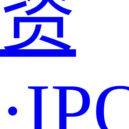
资
·IP