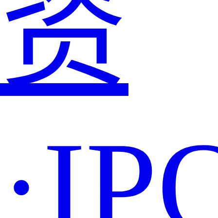
资
·IP