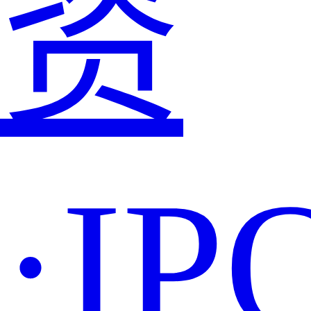
资
·IP