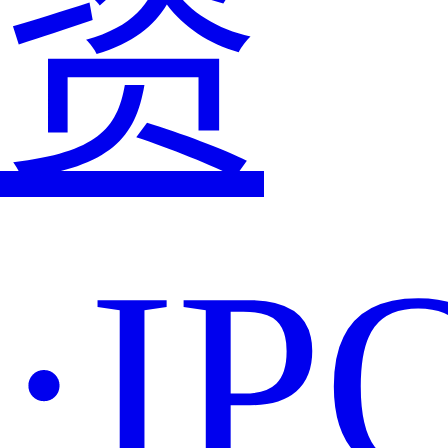
资
·IP