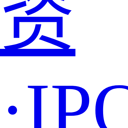
资
·IP