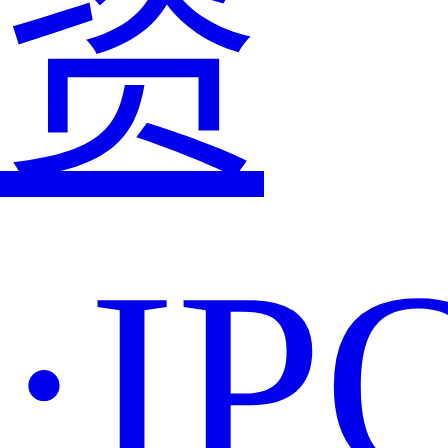
资
·IP