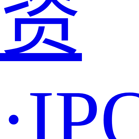
资
·IP