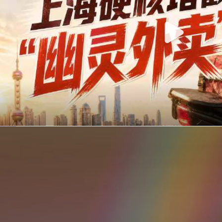
你在美团点的外卖是真门店吗？上海严查执照盗用，幽灵外卖迎硬核整治