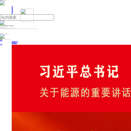
人民日报主管
《中国能源报》社有限公司主办
网站地图
联系我们
首页
即时新闻
能源要闻
焦点关注
能源评论
能源党建
热点专题
生态环保
人事动态
能源城市
环球视野
产业聚焦
电网电力
新能源
油气
中方再回应美国打击伊朗核设施：防止局势轮番升级
来源：中国新闻网
2025年06月24日 09:32
中国外交部发言人郭嘉昆6月23日主持例行记者会。
有记者提问：昨天中方谴责美国袭击伊朗核设施，现在全世界看到美方对主权国家使用武力并攻击核设施，中方对此有何评论？
郭嘉昆：中方已经清晰阐明立场。攻击国际原子能机构保障监督下的核设施，严重违反联合国宪章宗旨原则和国际法。中方敦促冲突当事方，防止局势轮番升级，坚决避免战争外溢，重回政治解决轨道。中方愿同各方加强沟通协调，凝聚合力，主持公道，为恢复中东地区和平发挥建设性作用。
投稿与新闻线索: 微信/手机: 15910626987 邮箱: 95866527@qq.com
欢迎关注中国能源官方网站
分享让更多人看到
中国能源网版权作品，未经书面授权，严禁转载或镜像，违者将被追究法律责任。
即时新闻
要闻推荐
国家能源局印发《电力安全生产“十五五”行动计划》
我国绿色燃料产业规模稳步壮大
2030年我国新能源消纳将达28亿千瓦以上
新型电力系统建设迎来“十五五”发展路线图
《新型电力系统建设“十五五”规划》发布
热点专题