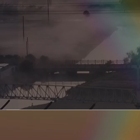
新型电力系统的核心引擎 第二集 深远海风电送出