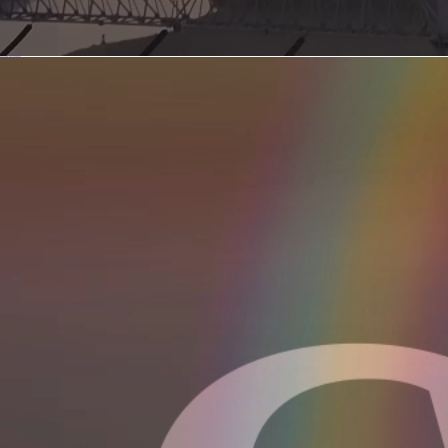
新型电力系统的核心引擎 第二集 深远海风电送出