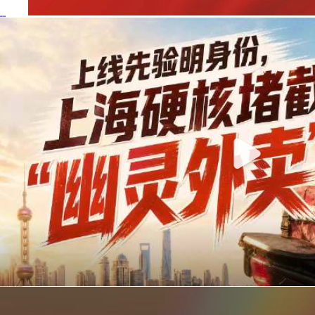
精彩视频
你在美团点的外卖是真门店吗？上海严查执照盗用，幽灵外卖迎硬核整治