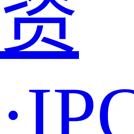
资
·IP