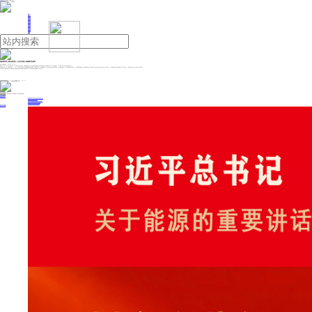
人民日报主管
《中国能源报》社有限公司主办
网站地图
联系我们
首页
即时新闻
能源要闻
焦点关注
能源评论
能源党建
热点专题
生态环保
人事动态
能源城市
环球视野
产业聚焦
电网电力
新能源
油气
蚂蚁集团等入股钛虎机器人 后者为机器人高端硬件提供商
来源：中国能源网
2025年06月23日 14:08
天眼查App显示，近日，钛虎机器人科技（上海）有限公司发生工商变更，新增蚂蚁集团旗下上海云玡企业管理咨询有限公司以及王春城为股东，注册资本由约380万人民币增至约411万人民币，同时，部分主要人员发生变更。
钛虎机器人科技（上海）有限公司成立于2020年8月，法定代表人为易港，经营范围含智能机器人的研发、智能机器人销售、人工智能硬件销售、人工智能公共服务平台技术咨询服务、人工智能公共数据平台、人工智能理论与算法软件开发、人工智能通用应用系统、信息系统集成服务等。股东信息显示，该公司现由上海励化科技合伙企业（有限合伙）、上海中移数字转型产业私募基金合伙企业（有限合伙）、上海导瀚科技合伙企业（有限合伙）等共同持股。
公开信息显示，钛虎机器人是是一家提供机器人高端硬件与机器人整体解决方案的高科技公司，专注于机器人硬件的定制服务、研发生产等。
投稿与新闻线索: 微信/手机: 15910626987 邮箱: 95866527@qq.com
欢迎关注中国能源官方网站
分享让更多人看到
中国能源网版权作品，未经书面授权，严禁转载或镜像，违者将被追究法律责任。
即时新闻
要闻推荐
国家能源局印发《电力安全生产“十五五”行动计划》
我国绿色燃料产业规模稳步壮大
2030年我国新能源消纳将达28亿千瓦以上
新型电力系统建设迎来“十五五”发展路线图
《新型电力系统建设“十五五”规划》发布
热点专题