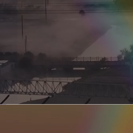
新型电力系统的核心引擎 第二集 深远海风电送出