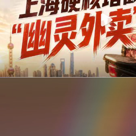
你在美团点的外卖是真门店吗？上海严查执照盗用，幽灵外卖迎硬核整治