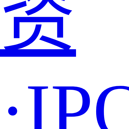
资
·IP