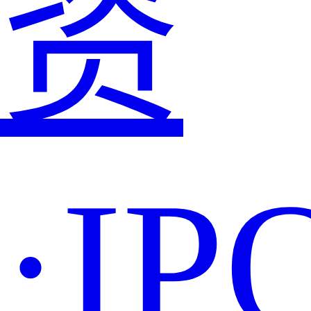
资
·IP