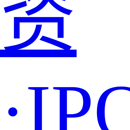
资
·IP