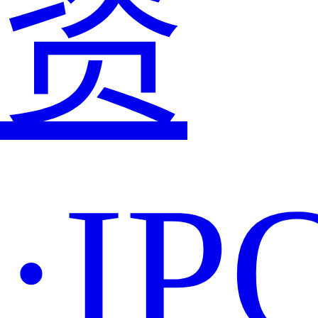
资
·IP