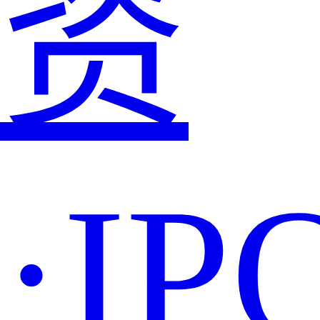
资
·IP