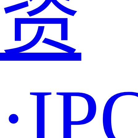
资
·IP