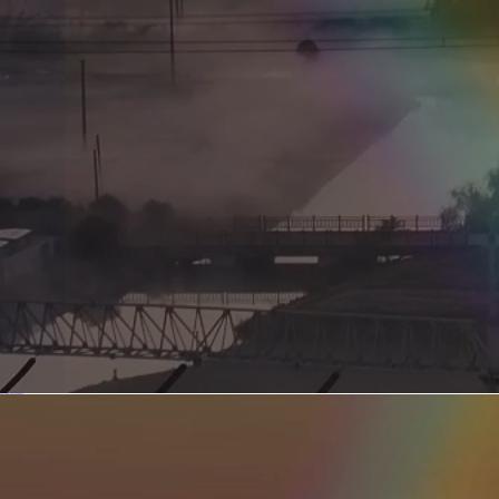
新型电力系统的核心引擎 第二集 深远海风电送出