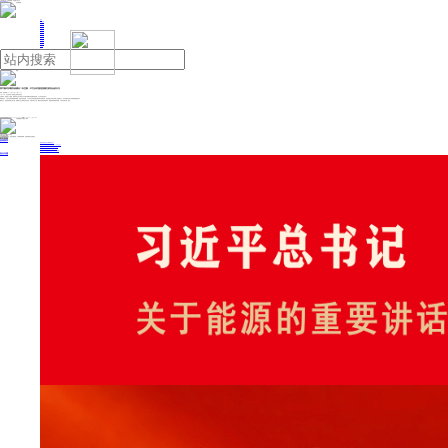
人民日报主管
《中国能源报》社有限公司主办
网站地图
联系我们
首页
即时新闻
能源要闻
焦点关注
能源评论
能源党建
热点专题
生态环保
人事动态
能源城市
环球视野
产业聚焦
电网电力
新能源
油气
美可能对伊朗发动袭击？外交部：中方反对侵犯别国主权安全的行为
来源：澎湃新闻
2025年06月19日 15:26
6月19日，外交部发言人郭嘉昆主持例行记者会。
记者提问，据知情人士透露，美国官员正在为未来几天可能对伊朗发动的袭击做准备。中方对此有何评论？
郭嘉昆表示，当前中东地区局势紧张敏感，面临失控的风险，中方反对任何违反联合国宪章宗旨和原则，侵犯别国主权安全和领土完整的行为，反对在国际关系中使用或威胁使用武力。
“国际社会，特别是有影响力的大国，应秉持公正立场和负责任态度，为推动停火止战，重回对话谈判创造条件，避免地区局势滑向深渊，引发更大的灾难。”他说。
投稿与新闻线索: 微信/手机: 15910626987 邮箱: 95866527@qq.com
欢迎关注中国能源官方网站
分享让更多人看到
中国能源网版权作品，未经书面授权，严禁转载或镜像，违者将被追究法律责任。
即时新闻
要闻推荐
我国绿色燃料产业规模稳步壮大
2030年我国新能源消纳将达28亿千瓦以上
新型电力系统建设迎来“十五五”发展路线图
《新型电力系统建设“十五五”规划》发布
利用率90%左右 新能源发展重心转向消纳
热点专题