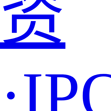
资
·IP