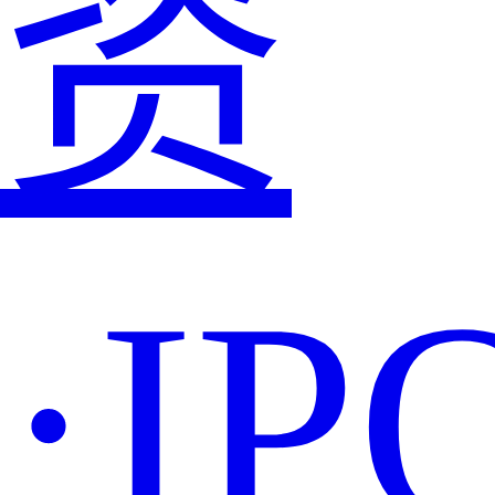
资
·IP