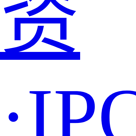
资
·IP