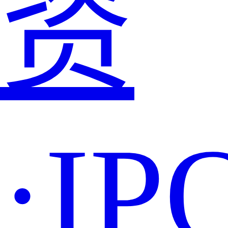
资
·IP