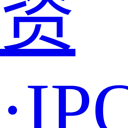
资
·IP