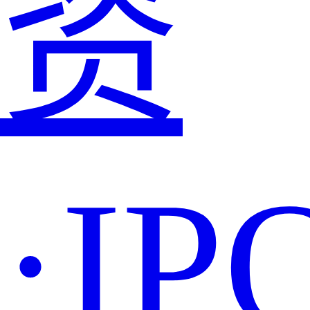
资
·IP